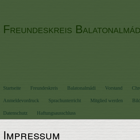
Freundeskreis Balatonalmá
Startseite
Freundeskreis
Balatonalmádi
Vorstand
Chr
Anmeldevordruck
Sprachunterricht
Mitglied werden
Bild
Datenschutz
Haftungsausschluss
Impressum