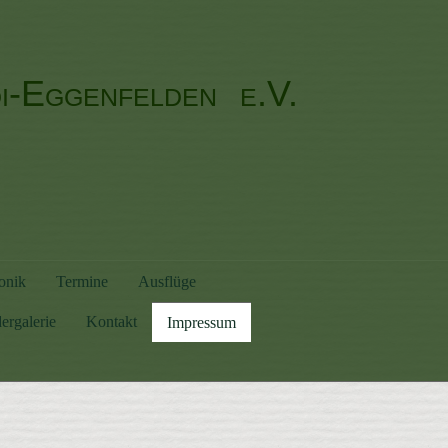
di-Eggenfelden
e.V.
onik
Termine
Ausflüge
ergalerie
Kontakt
Impressum