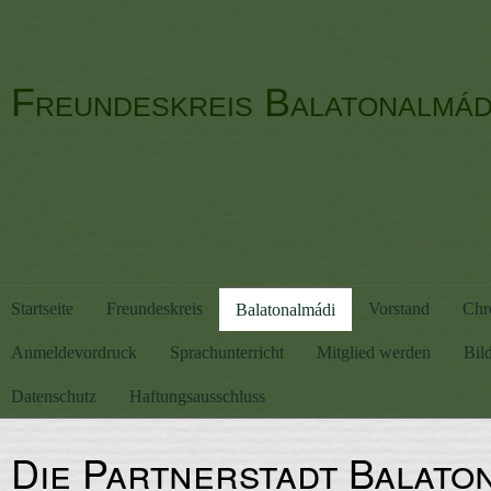
Freundeskreis Balatonalmá
Startseite
Freundeskreis
Vorstand
Chr
Balatonalmádi
Anmeldevordruck
Sprachunterricht
Mitglied werden
Bild
Datenschutz
Haftungsausschluss
Die Partnerstadt Balato