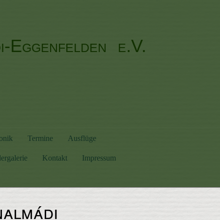
di-Eggenfelden
e.V.
onik
Termine
Ausflüge
ergalerie
Kontakt
Impressum
nalmádi