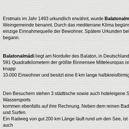
Erstmals im Jahr 1493 urkundlich erwähnt, wurde
Balatonalm
Weingemeinde benannt. Durch das mediterrane Klima begünst
einzige Einnahmequelle der Bewohner. Spätere Urkunden bel
begann.
Balatonalmádi
liegt am Nordufer des Balaton, in Deutschland
591 Quadratkilometern der größte Binnensee Mitteleuropas ist
knapp
10.000 Einwohner und besitzt eine 8 km lange halbkreisförmig
Den Besuchern stehen 3 städtische sowie auch hoteleigene 
Wassersports
kommen ebenfalls auf ihre Rechnung. Neben dem reinen Bade
und Surfen.
Ein Radweg von gut 200 km Länge läuft rund um den See, ist gu
auch